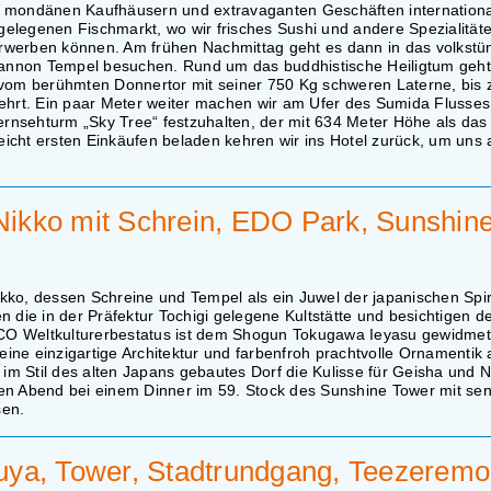
, mondänen Kaufhäusern und extravaganten Geschäften internation
elegenen Fischmarkt, wo wir frisches Sushi und andere Spezialität
 erwerben können. Am frühen Nachmittag geht es dann in das volkstü
 Kannon Tempel besuchen. Rund um das buddhistische Heiligtum geht 
t vom berühmten Donnertor mit seiner 750 Kg schweren Laterne, bis
gehrt. Ein paar Meter weiter machen wir am Ufer des Sumida Flusses
ernsehturm „Sky Tree“ festzuhalten, der mit 634 Meter Höhe als das 
leicht ersten Einkäufen beladen kehren wir ins Hotel zurück, um un
Nikko mit Schrein, EDO Park, Sunshin
ko, dessen Schreine und Tempel als ein Juwel der japanischen Spiri
 die in der Präfektur Tochigi gelegene Kultstätte und besichtigen d
CO Weltkulturerbestatus ist dem Shogun Tokugawa Ieyasu gewidme
ine einzigartige Architektur und farbenfroh prachtvolle Ornamentik
 im Stil des alten Japans gebautes Dorf die Kulisse für Geisha und N
en Abend bei einem Dinner im 59. Stock des Sunshine Tower mit sen
sen.
ibuya, Tower, Stadtrundgang, Teezeremo