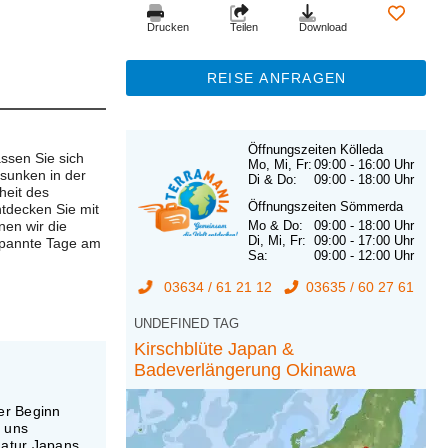
Drucken
Teilen
Download
REISE ANFRAGEN
Öffnungszeiten Kölleda
ssen Sie sich
Mo, Mi, Fr:
09:00 - 16:00 Uhr
rsunken in der
Di & Do:
09:00 - 18:00 Uhr
heit des
Öffnungszeiten Sömmerda
ntdecken Sie mit
nen wir die
Mo & Do:
09:00 - 18:00 Uhr
Di, Mi, Fr:
09:00 - 17:00 Uhr
spannte Tage am
Sa:
09:00 - 12:00 Uhr
03634 / 61 21 12
03635 / 60 27 61
UNDEFINED TAG
Kirschblüte Japan &
Badeverlängerung Okinawa
er Beginn
e uns
Natur Japans