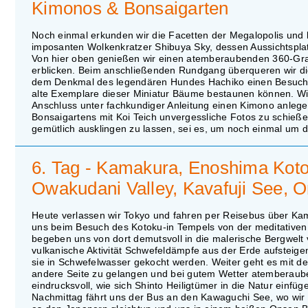
Kimonos & Bonsaigarten
Noch einmal erkunden wir die Facetten der Megalopolis und
imposanten Wolkenkratzer Shibuya Sky, dessen Aussichtsplat
Von hier oben genießen wir einen atemberaubenden 360-Grad-
erblicken. Beim anschließenden Rundgang überqueren wir di
dem Denkmal des legendären Hundes Hachiko einen Besuch 
alte Exemplare dieser Miniatur Bäume bestaunen können. Wi
Anschluss unter fachkundiger Anleitung einen Kimono anlegen
Bonsaigartens mit Koi Teich unvergessliche Fotos zu schieße
gemütlich ausklingen zu lassen, sei es, um noch einmal um d
6. Tag - Kamakura, Enoshima Koto
Owakudani Valley, Kavafuji See, 
Heute verlassen wir Tokyo und fahren per Reisebus über K
uns beim Besuch des Kotoku-in Tempels von der meditativen
begeben uns von dort demutsvoll in die malerische Bergwel
vulkanische Aktivität Schwefeldämpfe aus der Erde aufsteigen 
sie in Schwefelwasser gekocht werden. Weiter geht es mit de
andere Seite zu gelangen und bei gutem Wetter atemberaube
eindrucksvoll, wie sich Shinto Heiligtümer in die Natur einf
Nachmittag fährt uns der Bus an den Kawaguchi See, wo wir e