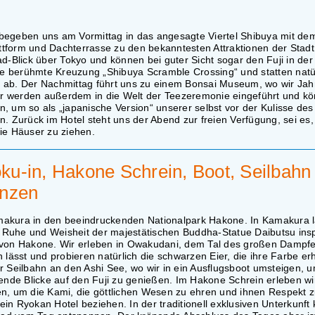
 begeben uns am Vormittag in das angesagte Viertel Shibuya mit de
tform und Dachterrasse zu den bekanntesten Attraktionen der Stadt
Blick über Tokyo und können bei guter Sicht sogar den Fuji in der
e berühmte Kreuzung „Shibuya Scramble Crossing“ und statten natü
ab. Der Nachmittag führt uns zu einem Bonsai Museum, wo wir Jah
r werden außerdem in die Welt der Teezeremonie eingeführt und k
, um so als „japanische Version“ unserer selbst vor der Kulisse des
n. Zurück im Hotel steht uns der Abend zur freien Verfügung, sei es
ie Häuser zu ziehen.
ku-in, Hakone Schrein, Boot, Seilbahn
Onzen
amakura in den beeindruckenden Nationalpark Hakone. In Kamakura l
 Ruhe und Weisheit der majestätischen Buddha-Statue Daibutsu insp
t von Hakone. Wir erleben in Owakudani, dem Tal des großen Dampfe
lässt und probieren natürlich die schwarzen Eier, die ihre Farbe erh
r Seilbahn an den Ashi See, wo wir in ein Ausflugsboot umsteigen, u
nde Blicke auf den Fuji zu genießen. Im Hakone Schrein erleben wi
ügen, um die Kami, die göttlichen Wesen zu ehren und ihnen Respekt z
in Ryokan Hotel beziehen. In der traditionell exklusiven Unterkunft