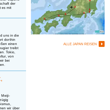
schaft der
 es mit
d uns in die
rt dorthin
ießen einen
ALLE JAPAN REISEN
gier treibt
en. Tokio,
ltur, von
ir bei
len.
,
 Meiji-
zügig
oismus,
unen wir über