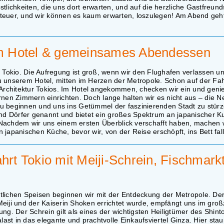
stlichkeiten, die uns dort erwarten, und auf die herzliche Gastfreund
teuer, und wir können es kaum erwarten, loszulegen! Am Abend geht
 zum Hotel & gemeinsames Abendessen
Tokio. Die Aufregung ist groß, wenn wir den Flughafen verlassen un
 unserem Hotel, mitten im Herzen der Metropole. Schon auf der Fah
 Architektur Tokios. Im Hotel angekommen, checken wir ein und gen
n Zimmern einrichten. Doch lange halten wir es nicht aus – die Neu
zu beginnen und uns ins Getümmel der faszinierenden Stadt zu stürz
end Dörfer genannt und bietet ein großes Spektrum an japanischer Ku
Nachdem wir uns einem ersten Überblick verschafft haben, machen w
japanischen Küche, bevor wir, von der Reise erschöpft, ins Bett fal
hrt Tokio mit Meiji-Schrein, Fischmarkt
tlichen Speisen beginnen wir mit der Entdeckung der Metropole. Der
eiji und der Kaiserin Shoken errichtet wurde, empfängt uns im groß
ng. Der Schrein gilt als eines der wichtigsten Heiligtümer des Shint
last in das elegante und prachtvolle Einkaufsviertel Ginza. Hier sta