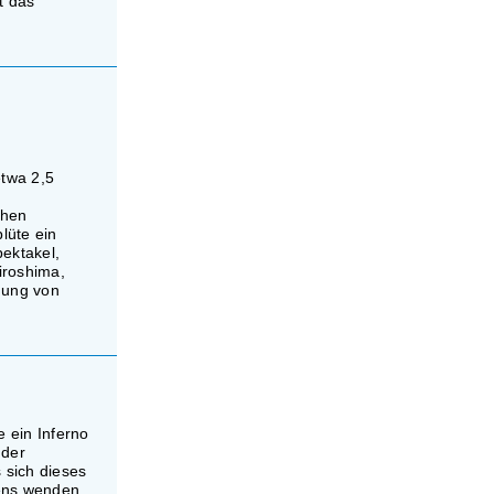
t das
twa 2,5
ühen
lüte ein
ektakel,
iroshima,
dung von
 ein Inferno
 der
 sich dieses
kens wenden