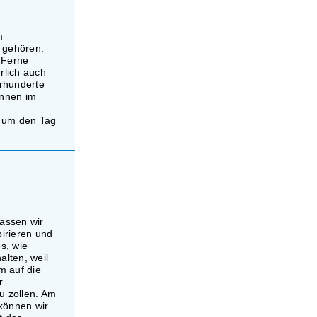
m
 gehören.
 Ferne
rlich auch
rhunderte
önnen im
, um den Tag
assen wir
irieren und
s, wie
alten, weil
m auf die
r
u zollen. Am
 können wir