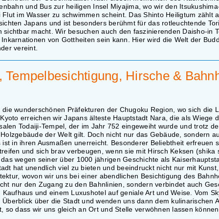
nbahn und Bus zur heiligen Insel Miyajima, wo wir den Itsukushima
bei Flut im Wasser zu schwimmen scheint. Das Shinto Heiligtum zählt 
sichten Japans und ist besonders berühmt für das rotleuchtende Tori
n sichtbar macht. Wir besuchen auch den faszinierenden Daisho-in 
he Inkarnationen von Gottheiten sein kann. Hier wird die Welt der Bu
der vereint.
a, Tempelbesichtigung, Hirsche & Bahn
h die wunderschönen Präfekturen der Chugoku Region, wo sich die L
 Kyoto erreichen wir Japans älteste Hauptstadt Nara, die als Wiege 
ssalen Todaiji-Tempel, der im Jahr 752 eingeweiht wurde und trotz de
 Holzgebäude der Welt gilt. Doch nicht nur das Gebäude, sondern a
st in ihren Ausmaßen unerreicht. Besonderer Beliebtheit erfreuen s
treifen und sich brav verbeugen, wenn sie mit Hirsch Keksen (shika 
 das wegen seiner über 1000 jährigen Geschichte als Kaiserhauptsta
tadt hat unendlich viel zu bieten und beeindruckt nicht nur mit Kunst,
tektur, wovon wir uns bei einer abendlichen Besichtigung des Bahnh
cht nur den Zugang zu den Bahnlinien, sondern verbindet auch Ges
 Kaufhaus und einem Luxushotel auf geniale Art und Weise. Vom S
n Überblick über die Stadt und wenden uns dann dem kulinarischen 
t, so dass wir uns gleich an Ort und Stelle verwöhnen lassen können