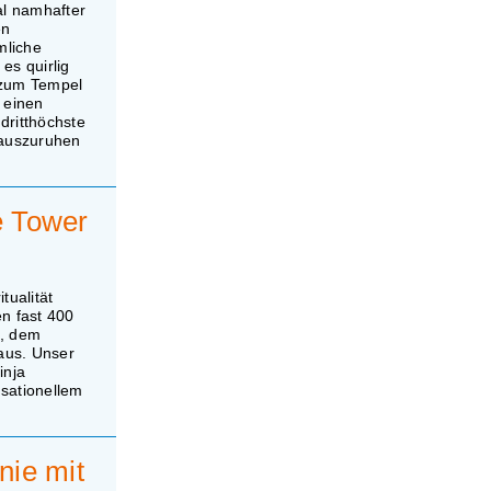
al namhafter
en
mliche
es quirlig
 zum Tempel
 einen
dritthöchste
s auszuruhen
e Tower
tualität
en fast 400
t, dem
 aus. Unser
inja
sationellem
nie mit