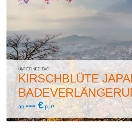
UNDEFINED TAG
KIRSCHBLÜTE JAPA
BADEVERLÄNGERU
--- €
ab
p. P.