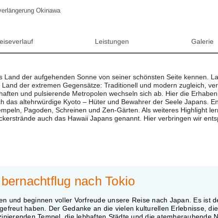
verlängerung Okinawa
eiseverlauf
Leistungen
Galerie
s Land der aufgehenden Sonne von seiner schönsten Seite kennen. La
s Land der extremen Gegensätze: Traditionell und modern zugleich, ve
haften und pulsierende Metropolen wechseln sich ab. Hier die Erhaben
lich das altehrwürdige Kyoto – Hüter und Bewahrer der Seele Japans. E
empeln, Pagoden, Schreinen und Zen-Gärten. Als weiteres Highlight ler
ckerstrände auch das Hawaii Japans genannt. Hier verbringen wir ent
Übernachtflug nach Tokio
en und beginnen voller Vorfreude unsere Reise nach Japan. Es ist d
gefreut haben. Der Gedanke an die vielen kulturellen Erlebnisse, di
szinierenden Tempel, die lebhaften Städte und die atemberaubende 