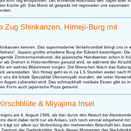
ad vom Tag entspannen. Der krönende Abschluss des Tages aber is
llen Küche gilt. Das Menü ist gespickt mit regionalen und saisonalen
werden.
ma Zug Shinkanzen, Himeji-Burg mit
inkansen kennen. Das supermoderne Verkehrsmittel bringt uns in e
eihers“, Japans größte erhaltene Burg der Edozeit besichtigen. Die
berragende Zimmermannskunst, die japanische Handwerker schon in fr
 als Drehort in Historienfilmen genutzt wird, ist während der Kirschb
ür ein wahres Blütenmeer sorgen. Die Menschen feiern das Natursp
ck veranstalten. Von Himeji geht es in ca 1,5 Stunden weiter nach H
r uns die lokale Spezialität Okonomiyaki munden, die unter Verwen
 Augen zubereitet wird. Das schmackhaft rustikale Essen gibt es in
nden Form auch japanische Pizza genannt.
Kirschblüte & Miyajima Insel
eignis am 6. August 1945, als hier durch den Abwurf der Atombombe
 dient dabei nicht nur als Anlass, sich noch einmal eingehend mit
 trägt vor allem zur Verbreitung der mahnenden Botschaft bei, dass
te im Zentrum der Gedenkstätte. Nach diesen Momenten des Nachden