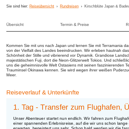
Sie sind hier:
Reiseübersicht
›
Rundreisen
›
Kirschblüte Japan & Bade
Übersicht
Termin & Preise
R
Kommen Sie mit uns nach Japan und lernen Sie mit Terramania da
von der Vielfalt des Landes beeindrucken. Wir erleben hautnah da
Schönheit der Stille und vibrierend vor Dynamik. Grandiose Landsc
majestätischen Fuji, dort die Neon-Glitzerwelt Tokios. Und schließ
uns die geheimnisvolle Welt Ostasiens mit seinen faszinierenden T
Trauminsel Okinawa kennen. Sie wird wegen ihrer weißen Puderzu
Meer.
Reiseverlauf
& Unterkünfte
1. Tag - Transfer zum Flughafen, 
Unser Abenteuer startet nun endlich. Wir fahren zum Flughaf
einer spannenden Erlebnisreise, auf die wir uns schon lange 
erwarten, begeistert uns sehr. Schon bald werden wir die fa