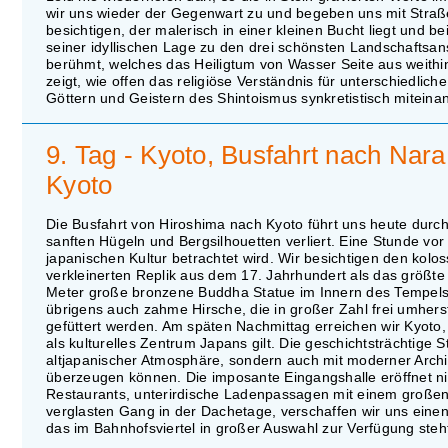
wir uns wieder der Gegenwart zu und begeben uns mit Straße
besichtigen, der malerisch in einer kleinen Bucht liegt und 
seiner idyllischen Lage zu den drei schönsten Landschaftsan
berühmt, welches das Heiligtum von Wasser Seite aus weithi
zeigt, wie offen das religiöse Verständnis für unterschiedlic
Göttern und Geistern des Shintoismus synkretistisch miteinan
9. Tag - Kyoto, Busfahrt nach Nar
Kyoto
Die Busfahrt von Hiroshima nach Kyoto führt uns heute durc
sanften Hügeln und Bergsilhouetten verliert. Eine Stunde vor
japanischen Kultur betrachtet wird. Wir besichtigen den kolo
verkleinerten Replik aus dem 17. Jahrhundert als das größte
Meter große bronzene Buddha Statue im Innern des Tempels i
übrigens auch zahme Hirsche, die in großer Zahl frei umhers
gefüttert werden. Am späten Nachmittag erreichen wir Kyoto,
als kulturelles Zentrum Japans gilt. Die geschichtsträchtige S
altjapanischer Atmosphäre, sondern auch mit moderner Archi
überzeugen können. Die imposante Eingangshalle eröffnet ni
Restaurants, unterirdische Ladenpassagen mit einem großen
verglasten Gang in der Dachetage, verschaffen wir uns eine
das im Bahnhofsviertel in großer Auswahl zur Verfügung steh