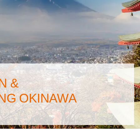
N &
NG OKINAWA