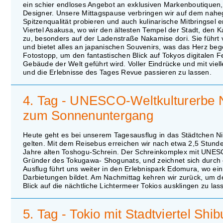
ein schier endloses Angebot an exklusiven Markenboutiquen
Designer. Unsere Mittagspause verbringen wir auf dem naheg
Spitzenqualität probieren und auch kulinarische Mitbringsel
Viertel Asakusa, wo wir den ältesten Tempel der Stadt, den
zu, besonders auf der Ladenstraße Nakamise dori. Sie führ
und bietet alles an japanischen Souvenirs, was das Herz be
Fotostopp, um den fantastischen Blick auf Tokyos digitalen F
Gebäude der Welt geführt wird. Voller Eindrücke und mit viel
und die Erlebnisse des Tages Revue passieren zu lassen.
4. Tag - UNESCO-Weltkulturerbe 
zum Sonnenuntergang
Heute geht es bei unserem Tagesausflug in das Städtchen Nik
gelten. Mit dem Reisebus erreichen wir nach etwa 2,5 Stunden
Jahre alten Toshogu-Schrein. Der Schreinkomplex mit UNES
Gründer des Tokugawa- Shogunats, und zeichnet sich durch e
Ausflug führt uns weiter in den Erlebnispark Edomura, wo ein
Darbietungen bildet. Am Nachmittag kehren wir zurück, um d
Blick auf die nächtliche Lichtermeer Tokios ausklingen zu las
5. Tag - Tokio mit Stadtviertel Sh