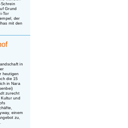
-Schrein
auf Grund
i-Tor
Tempel, der
ddhas mit den
hof
andschaft in
der
r heutigen
uch die 15
ich in Nara
senbei)
dt zurecht
 Kultur und
ofs
chäfte,
kyway, einem
Angebot zu,
.