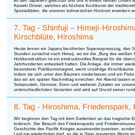
es den Japanern gleichtun und uns in einem heißen Onsen B
Kaiseki Dinner, welches als höchste Kochkunst der traditione
Spezialitäten, die unseren kulinarischen Horizont erweitern 
7. Tag - Shinfuji – Himeji-Hiroshi
Kirschblüte, Hiroshima
Heute lernen wir Japans berühmten Superexpresszug, den Sh
Stunden zunächst nach Himeji, wo wir die „Burg des weißen R
Holzkonstruktion ist ein eindrucksvolles Beispiel für die ü
Jahrhunderten entwickelt hatten. Die Anlage, die immer wieder
besonderer Publikumsmagnet, wenn unzählige Kirschbäume f
indem sie sich unter den Bäumen niederlassen und ein Pickni
das wir am späten Nachmittag erreichen. Am Abend lassen wi
Sobanudeln, Gemüse, Eiern und weiteren Zutaten vor unseren
unterschiedlichsten Varianten und wird auf Grund seiner ru
8. Tag - Hiroshima, Friedenspark, 
Wir beginnen den Tag mit dem Gedenken an das tragische Er
losbrach. Der Besuch des Friedensparks und Friedensmuseums
Geschichte des Pazifik Krieges auseinanderzusetzen, sondern
Leid nie wiederholen darf, so die in Stein gravierten Wor