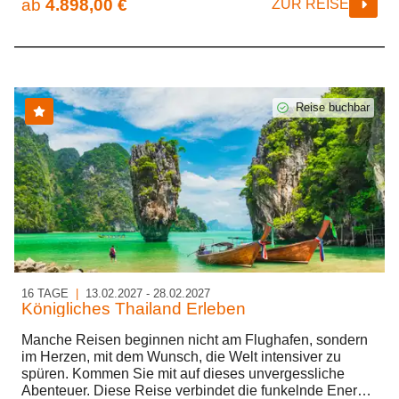
die türkisblaue Karibikküste des Geheimtipps in
ab
4.898,00 €
ZUR REISE
Mittelamerika erkunden. Neben den tierreichen
Nationalparks, tropischen Stränden und imposanten
Vulkanen ist der Höhepunkt unserer Reise der
Tortuguero-Nationalpark. Den Abschluss der Reise
bildet Panama mit seinem imposanten Kanal. Eine Fahrt
durch den Panamakanal ist ein unvergessliches
Reise buchbar
Erlebnis, das sowohl Ingenieurskunst als auch
atemberaubende Natur vereint.
16 TAGE
|
13.02.2027 - 28.02.2027
Königliches Thailand Erleben
Manche Reisen beginnen nicht am Flughafen, sondern
im Herzen, mit dem Wunsch, die Welt intensiver zu
spüren. Kommen Sie mit auf dieses unvergessliche
Abenteuer. Diese Reise verbindet die funkelnde Energie