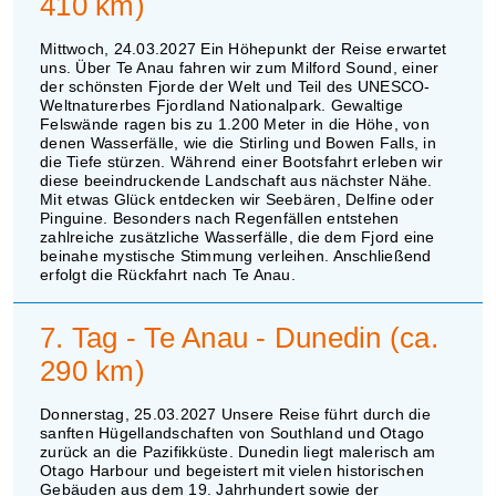
410 km)
Mittwoch, 24.03.2027 Ein Höhepunkt der Reise erwartet
uns. Über Te Anau fahren wir zum Milford Sound, einer
der schönsten Fjorde der Welt und Teil des UNESCO-
Weltnaturerbes Fjordland Nationalpark. Gewaltige
Felswände ragen bis zu 1.200 Meter in die Höhe, von
denen Wasserfälle, wie die Stirling und Bowen Falls, in
die Tiefe stürzen. Während einer Bootsfahrt erleben wir
diese beeindruckende Landschaft aus nächster Nähe.
Mit etwas Glück entdecken wir Seebären, Delfine oder
Pinguine. Besonders nach Regenfällen entstehen
zahlreiche zusätzliche Wasserfälle, die dem Fjord eine
beinahe mystische Stimmung verleihen. Anschließend
erfolgt die Rückfahrt nach Te Anau.
7. Tag - Te Anau - Dunedin (ca.
290 km)
Donnerstag, 25.03.2027 Unsere Reise führt durch die
sanften Hügellandschaften von Southland und Otago
zurück an die Pazifikküste. Dunedin liegt malerisch am
Otago Harbour und begeistert mit vielen historischen
Gebäuden aus dem 19. Jahrhundert sowie der