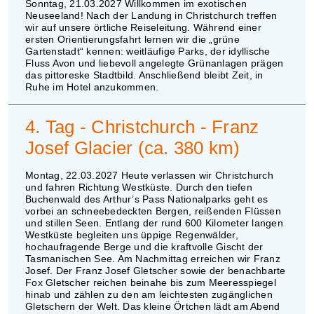
Sonntag, 21.03.2027 Willkommen im exotischen
Neuseeland! Nach der Landung in Christchurch treffen
wir auf unsere örtliche Reiseleitung. Während einer
ersten Orientierungsfahrt lernen wir die „grüne
Gartenstadt“ kennen: weitläufige Parks, der idyllische
Fluss Avon und liebevoll angelegte Grünanlagen prägen
das pittoreske Stadtbild. Anschließend bleibt Zeit, in
Ruhe im Hotel anzukommen.
4. Tag - Christchurch - Franz
Josef Glacier (ca. 380 km)
Montag, 22.03.2027 Heute verlassen wir Christchurch
und fahren Richtung Westküste. Durch den tiefen
Buchenwald des Arthur’s Pass Nationalparks geht es
vorbei an schneebedeckten Bergen, reißenden Flüssen
und stillen Seen. Entlang der rund 600 Kilometer langen
Westküste begleiten uns üppige Regenwälder,
hochaufragende Berge und die kraftvolle Gischt der
Tasmanischen See. Am Nachmittag erreichen wir Franz
Josef. Der Franz Josef Gletscher sowie der benachbarte
Fox Gletscher reichen beinahe bis zum Meeresspiegel
hinab und zählen zu den am leichtesten zugänglichen
Gletschern der Welt. Das kleine Örtchen lädt am Abend