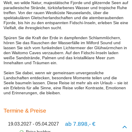
Welt, wo wilde Natur, majestätische Fjorde und glitzernde Seen auf
paradiesische Strände, türkisfarbenes Wasser und tropische Ruhe
treffen. Von der rauen Westküste Neuseelands, über die
spektakulären Gletscherlandschaften und die atemberaubenden
Fjorde, bis hin zu den entspannten Fidschi-Inseln, erleben Sie eine
Vielfalt, die ihresgleichen sucht.
Spüren Sie die Kraft der Erde in dampfenden Schlammlöchern,
hören Sie das Rauschen der Wasserfälle im Milford Sound und
lassen Sie sich vom funkelnden Lichtermeer der Glühwürmchen in
den Waitomo Caves verzaubern. Auf den Fidschi-Inseln laden
weiße Sandstrände, Palmen und das kristallklare Meer zum
Innehalten und Träumen ein.
Seien Sie dabei, wenn wir gemeinsam unvergessliche
Landschaften entdecken, besondere Momente teilen und die
Seele baumeln lassen. Diese Reise ist mehr als ein Urlaub – sie ist
ein Erlebnis für alle Sinne, eine Reise voller Kontraste, Emotionen
und Erinnerungen, die bleiben.
Termine & Preise
ab 7.898,- €
19.03.2027
- 05.04.2027
Reise buchbar