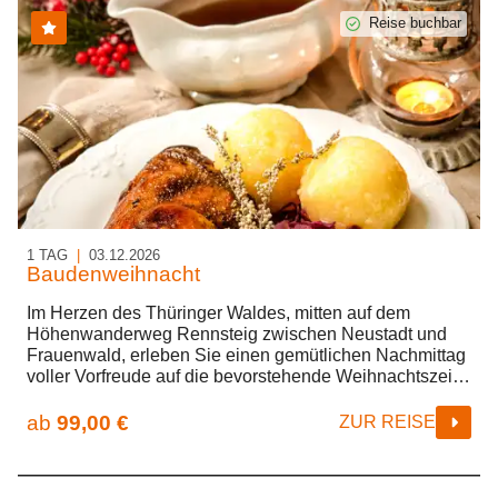
Reise buchbar
1 TAG
|
03.12.2026
Baudenweihnacht
Im Herzen des Thüringer Waldes, mitten auf dem
Höhenwanderweg Rennsteig zwischen Neustadt und
Frauenwald, erleben Sie einen gemütlichen Nachmittag
voller Vorfreude auf die bevorstehende Weihnachtszeit.
In der urgemütlichen Waldbaude „Dreiherrenstein“ ist
alles für Ihre Ankunft vorbereitet. Von der Wirtin Marion
ab
99,00 €
ZUR REISE
Müller nach alten Familienrezepten zubereitet, werden
Thüringer Klöße und Braten serviert. Nach dem
Mittagessen unternehmen Sie eine reizvolle Fahrt in das