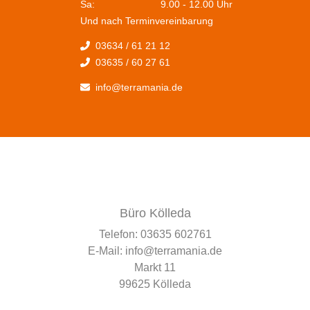
Sa:
9.00 - 12.00 Uhr
Und nach Terminvereinbarung
03634 / 61 21 12
03635 / 60 27 61
info@terramania.de
Büro Kölleda
Telefon:
03635 602761
E-Mail:
info@terramania.de
Markt 11
99625 Kölleda