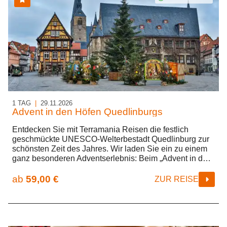
1 TAG
|
29.11.2026
Advent in den Höfen Quedlinburgs
Entdecken Sie mit Terramania Reisen die festlich
geschmückte UNESCO-Welterbestadt Quedlinburg zur
schönsten Zeit des Jahres. Wir laden Sie ein zu einem
ganz besonderen Adventserlebnis: Beim „Advent in den
Höfen“ öffnen sich sonst verschlossene Innenhöfe und
verwandeln sich in liebevoll dekorierte
ab
59,00 €
ZUR REISE
Weihnachtswelten mit Kunsthandwerk, Musik und
kulinarischen Genüssen. Genießen Sie einen
stimmungsvollen Tag voller Lichterglanz, historischer
Kulisse und vorweihnachtlicher Atmosphäre