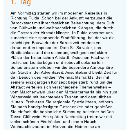
1. Tag
Am Vormittag starten wir im modernen Reisebus in
Richtung Fulda. Schon bei der Ankunft verzaubert die
Barockstadt mit ihrer festlichen Beleuchtung, dem Duft
von Glühwein und weihnachtlichen Klängen, die durch
die Gassen der Altstadt klingen. In Fulda erwartet uns
zunächst eine spannende Stadtführung, bei der wir die
prächtigen Bauwerke der Barockzeit entdecken –
darunter den imposanten Dom St. Salvator, das
Stadtschloss und die stimmungsvoll geschmückten
Plätze der historischen Altstadt. Zwischen Fachwerk,
festlichen Lichterbögen und liebevoll dekorierten
Schaufenstern erleben wir die besondere Atmosphäre
der Stadt in der Adventszeit. Anschließend bleibt Zeit für
den Besuch des Fuldaer Weihnachtsmarkts, der mit
seinem einzigartigen Konzept begeistert: rund um die
Altstadt verteilen sich verschiedene Themenwelten –
vom Märchenwald über den Mittelaltermarkt bis hin zum
Winterwald mit leuchtenden Tannen und gemütlichen
Hütten. Probieren Sie regionale Spezialitäten, stöbern
Sie nach handgefertigten Geschenken oder genießen
Sie einfach die besinnliche Stimmung bei einer heißen
Tasse Glühwein. Am späten Nachmittag treten wir mit
vielen schönen Eindrücken und einem Hauch
Weihnachtszauber im Herzen die Heimreise an.