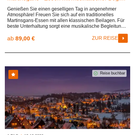
Genießen Sie einen geselligen Tag in angenehmer
Atmosphäre! Freuen Sie sich auf ein traditionelles
Martinsgans-Essen mit allen klassischen Beilagen. Für
beste Unterhaltung sorgt eine musikalische Begleitung,
die den Tag schwungvoll und gemütlich abrundet.
Erleben Sie Genuss, Musik und gute Laune – wir freuen
ab
89,00 €
ZUR REISE
uns auf Sie!
Reise buchbar