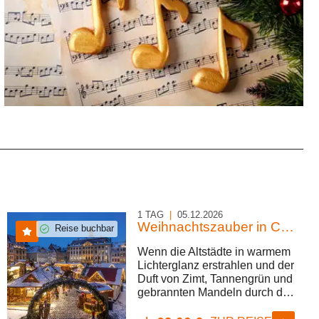
1 TAG
|
05.12.2026
Weihnachtszauber in Coburg & Seßlach
Reise buchbar
Wenn die Altstädte in warmem
Lichterglanz erstrahlen und der
Duft von Zimt, Tannengrün und
gebrannten Mandeln durch die
Gassen zieht, beginnt die wohl