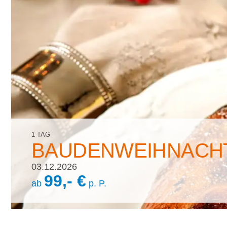
1 TAG
BAUDENWEIHNACH
03.12.2026
99,- €
ab
p. P.