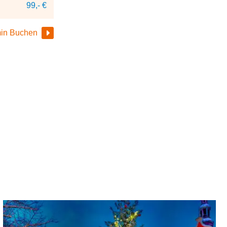
99,- €
in Buchen