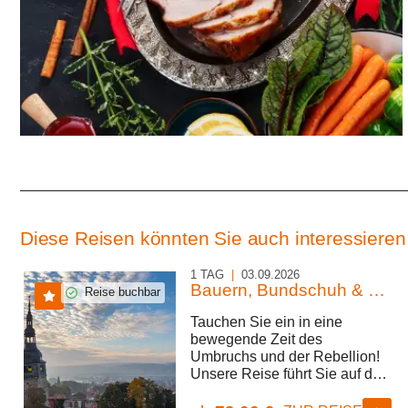
Diese Reisen könnten Sie auch interessieren
1 TAG
|
03.09.2026
Bauern, Bundschuh & Thomas Müntzer
Reise buchbar
Tauchen Sie ein in eine
bewegende Zeit des
Umbruchs und der Rebellion!
Unsere Reise führt Sie auf den
Spuren der Bauernkriege und