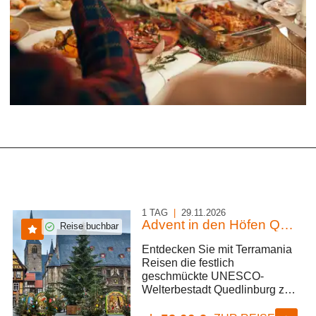
1 TAG
|
29.11.2026
Advent in den Höfen Quedlinburgs
Reise buchbar
Entdecken Sie mit Terramania
Reisen die festlich
geschmückte UNESCO-
Welterbestadt Quedlinburg zur
schönsten Zeit des Jahres. Wir