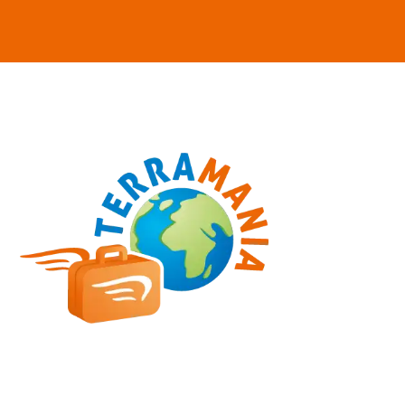
Reise mit einem besonderen
Erlebnis abrundet – lassen Sie
sich überraschen!