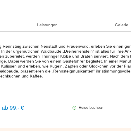
Leistungen
Galerie
 Rennsteig zwischen Neustadt und Frauenwald, erleben Sie einen gem
In der urgemütlichen Waldbaude „Dreiherrenstein“ ist alles für Ihre An
pten zubereitet, werden Thüringer Klöße und Braten serviert. Nach dem
rge. Dabei werden Sie von einem Gästeführer begleitet. In einer Manuf
e Kulissen und erleben, wie Kugeln, Zapfen oder Glöckchen vor der Fl
 Waldbaude, präsentieren die „Rennsteigmusikanten“ ihr stimmungsvolle
echkuchen und Kaffee.
ab 99,- €
Reise buchbar