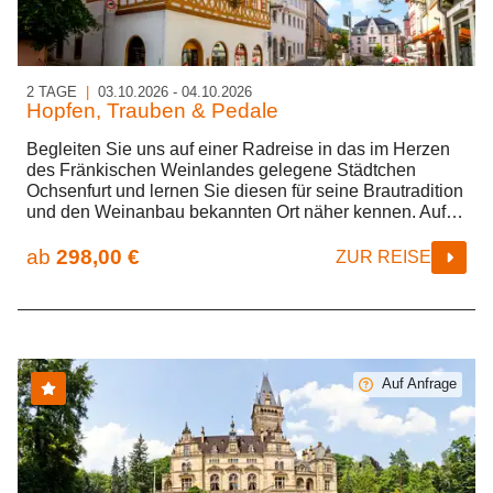
2 TAGE
|
03.10.2026 - 04.10.2026
Hopfen, Trauben & Pedale
Begleiten Sie uns auf einer Radreise in das im Herzen
des Fränkischen Weinlandes gelegene Städtchen
Ochsenfurt und lernen Sie diesen für seine Brautradition
und den Weinanbau bekannten Ort näher kennen. Auf
zwei Radtouren durchstreifen wir das von Rebhängen
eingesäumte Maintal und lernen wunderschöne
ab
298,00 €
ZUR REISE
Fachwerkstädte wie Kitzingen, Marktbreit und
Randersacker kennen. Dabei genießen wir die
Fränkische Gastfreundschaft und lassen uns die edlen
Tropfen und regionalen Gerichte schmecken. Ochsenfurt
selbst besticht durch seine unmittelbare Flusslage am
südlichen Maindreieck. Die historische Altstadt wird von
Auf Anfrage
einer nahezu vollständigen Befestigungsanlage mit
zahlreichen Stadttoren und Türmen umrahmt. Sein
berühmtes Rathaus aus dem 15. Jahrhundert sowie die
gepflegten Fachwerkhäuser tragen zum besonderen
Charme der Stadt bei. Während einer geselligen