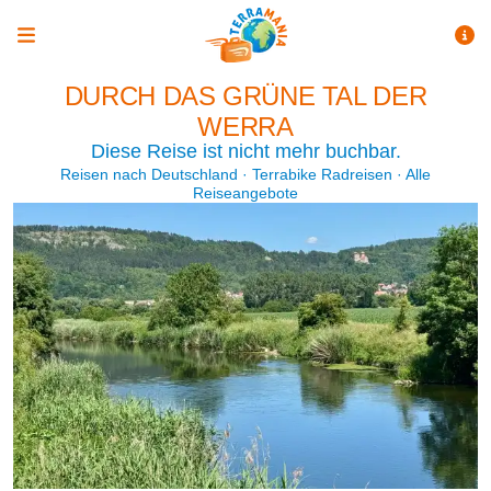
DURCH DAS GRÜNE TAL DER
WERRA
Diese Reise ist nicht mehr buchbar.
Reisen nach Deutschland
·
Terrabike Radreisen
·
Alle
Reiseangebote