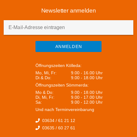
Karlstadt verlassen wir das Fränkischen Weinland, und
radeln durch den Spessart über Wertheim an der Tauber
Newsletter anmelden
Mündung bis in das malerische Miltenberg.
Anforderungen: Tagestouren von 35-72 km Länge, für
Radler mit guter sportlicher Kondition oder E-Biker. Da
E-Mail-Adresse eintragen
der Radweg nicht immer am Fluss entlangführt, gilt es
auch einige Steigungen und Abfahrten zu bewältigen.
Strecke / Wegbeschaffenheit: Die Streckenführung
ANMELDEN
erfolgt überwiegend auf dem zu 90% asphaltierten Main-
Radweg. Dieser führt jedoch stellenweise auch über
Nebenstraßen, wo auf den Verkehr geachtet werden
Öffnungszeiten Kölleda:
muss.
Mo, Mi, Fr:
9.00 - 16.00 Uhr
Di & Do:
9.00 - 18.00 Uhr
Öffnungszeiten Sömmerda:
Mo & Do:
9.00 - 18.00 Uhr
Di, Mi, Fr:
9.00 - 17.00 Uhr
Sa:
9.00 - 12.00 Uhr
Und nach Terminvereinbarung
03634 / 61 21 12
03635 / 60 27 61