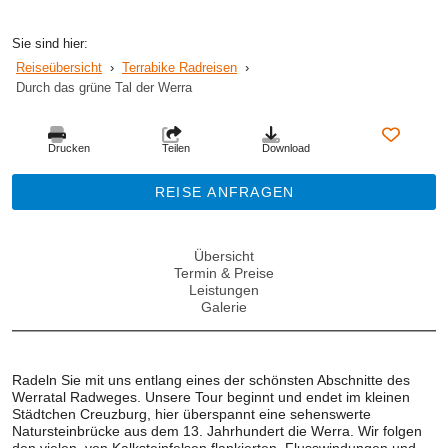
Sie sind hier:
Reiseübersicht
›
Terrabike Radreisen
›
Durch das grüne Tal der Werra
Drucken
Teilen
Download
REISE ANFRAGEN
Übersicht
Termin & Preise
Leistungen
Galerie
Radeln Sie mit uns entlang eines der schönsten Abschnitte des
Werratal Radweges. Unsere Tour beginnt und endet im kleinen
Städtchen Creuzburg, hier überspannt eine sehenswerte
Natursteinbrücke aus dem 13. Jahrhundert die Werra. Wir folgen
den vielen, von Kalksteinfelsen flankierten, Flusswindungen und