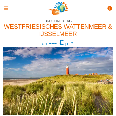
UNDEFINED TAG
WESTFRIESISCHES WATTENMEER &
IJSSELMEER
--- €
ab
p. P.