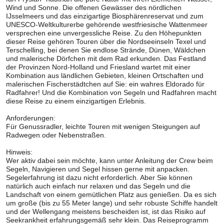
Wind und Sonne. Die offenen Gewässer des nördlichen
IJsselmeers und das einzigartige Biosphärenreservat und zum
UNESCO-Weltkulturerbe gehörende westfriesische Wattenmeer
versprechen eine unvergessliche Reise. Zu den Höhepunkten
dieser Reise gehören Touren über die Nordseeinseln Texel und
Terschelling, bei denen Sie endlose Strände, Dünen, Wäldchen
und malerische Dörfchen mit dem Rad erkunden. Das Festland
der Provinzen Nord-Holland und Friesland wartet mit einer
Kombination aus ländlichen Gebieten, kleinen Ortschaften und
malerischen Fischerstädtchen auf Sie: ein wahres Eldorado für
Radfahrer! Und die Kombination von Segeln und Radfahren macht
diese Reise zu einem einzigartigen Erlebnis.
Anforderungen:
Für Genussradler, leichte Touren mit wenigen Steigungen auf
Radwegen oder Nebenstraßen.
Hinweis:
Wer aktiv dabei sein möchte, kann unter Anleitung der Crew beim
Segeln, Navigieren und Segel hissen gerne mit anpacken.
Segelerfahrung ist dazu nicht erforderlich. Aber Sie können
natürlich auch einfach nur relaxen und das Segeln und die
Landschaft von einem gemütlichen Platz aus genießen. Da es sich
um große (bis zu 55 Meter lange) und sehr robuste Schiffe handelt
und der Wellengang meistens bescheiden ist, ist das Risiko auf
Seekrankheit erfahrungsgemäß sehr klein. Das Reiseprogramm