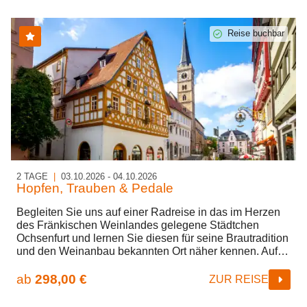
Reise buchbar
2 TAGE
|
03.10.2026 - 04.10.2026
Hopfen, Trauben & Pedale
Begleiten Sie uns auf einer Radreise in das im Herzen
des Fränkischen Weinlandes gelegene Städtchen
Ochsenfurt und lernen Sie diesen für seine Brautradition
und den Weinanbau bekannten Ort näher kennen. Auf
zwei Radtouren durchstreifen wir das von Rebhängen
eingesäumte Maintal und lernen wunderschöne
ab
298,00 €
ZUR REISE
Fachwerkstädte wie Kitzingen, Marktbreit und
Randersacker kennen. Dabei genießen wir die