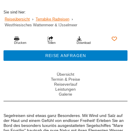
Sie sind hier:
Reiseübersicht
›
Terrabike Radreisen
›
Westfriesisches Wattenmeer & IJsselmeer
Drucken
Teilen
Download
REISE ANFRAGEN
Übersicht
Termin & Preise
Reiseverlauf
Leistungen
Galerie
Segelreisen sind etwas ganz Besonderes. Mit Wind und Salz auf
der Haut und einem Gefühl von endloser Freiheit! Erleben Sie an
Bord des besonders luxuriös ausgestatteten Segelschiffes "Mare
fan Fryslân" hautnah die pure Natur mit ihren Elementen Wasser,