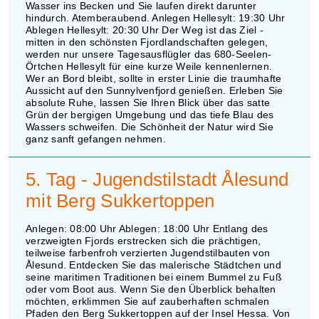
Wasser ins Becken und Sie laufen direkt darunter
hindurch. Atemberaubend. Anlegen Hellesylt: 19:30 Uhr
Ablegen Hellesylt: 20:30 Uhr Der Weg ist das Ziel -
mitten in den schönsten Fjordlandschaften gelegen,
werden nur unsere Tagesausflügler das 680-Seelen-
Örtchen Hellesylt für eine kurze Weile kennenlernen.
Wer an Bord bleibt, sollte in erster Linie die traumhafte
Aussicht auf den Sunnylvenfjord genießen. Erleben Sie
absolute Ruhe, lassen Sie Ihren Blick über das satte
Grün der bergigen Umgebung und das tiefe Blau des
Wassers schweifen. Die Schönheit der Natur wird Sie
ganz sanft gefangen nehmen.
5. Tag - Jugendstilstadt Ålesund
mit Berg Sukkertoppen
Anlegen: 08:00 Uhr Ablegen: 18:00 Uhr Entlang des
verzweigten Fjords erstrecken sich die prächtigen,
teilweise farbenfroh verzierten Jugendstilbauten von
Ålesund. Entdecken Sie das malerische Städtchen und
seine maritimen Traditionen bei einem Bummel zu Fuß
oder vom Boot aus. Wenn Sie den Überblick behalten
möchten, erklimmen Sie auf zauberhaften schmalen
Pfaden den Berg Sukkertoppen auf der Insel Hessa. Von