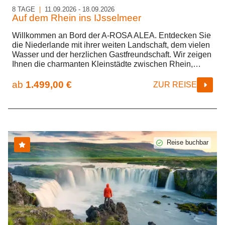
8 TAGE
|
11.09.2026 - 18.09.2026
Auf dem Rhein ins IJsselmeer
Willkommen an Bord der A-ROSA ALEA. Entdecken Sie
die Niederlande mit ihrer weiten Landschaft, dem vielen
Wasser und der herzlichen Gastfreundschaft. Wir zeigen
Ihnen die charmanten Kleinstädte zwischen Rhein,
Waal, IJssel und der Nordsee. Komfortabel gleiten wir
durch die Polderlandschaften und steuern auch kleinere
ab
1.499,00 €
ZUR REISE
Häfen an, die anderen Schiffen verborgen bleiben. Am
Ufer erwarten Sie die typischen niederländischen
Windmühlen – perfekte Motive für Ihre Erinnerungsfotos.
Reise buchbar