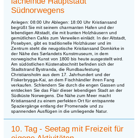
lächelnde Hauptstadt
Südnorwegens
Anlegen: 08:00 Uhr Ablegen: 18:00 Uhr Kristiansand
begrüßt Sie mit seinem charmanten Hafen und der
lebendigen Altstadt, die mit bunten Holzhäusern und
gemütlichen Cafés zum Verweilen einlädt. In der Altstadt,
Posebyen, gibt es traditionelle Holzhäuser und im
Zentrum steht die neugotische Kristiansand Domkirke in
der Nähe des Sørlandets Kunstmuseum, in dem
norwegische Kunst von 1800 bis heute ausgestellt wird.
Am südöstlichen Küstenabschnitt befinden sich der
Stadtstrand Bystranda, die Rundbaufestung
Christiansholm aus dem 17. Jahrhundert und der
Fiskerbrygga-Kai, an dem Fischhändler ihren Fang
verkaufen. Schlendern Sie durch die engen Gassen und
entdecken Sie das Flair dieser lebendigen Stadt an der
Südküste Norwegens. Die Nähe zum Meer macht
Kristiansand zu einem perfekten Ort für entspannte
Spaziergänge entlang der Promenade und zu
spannenden Ausflügen in die umliegende Natur.
10. Tag - Seetag mit Freizeit für
eigene Aktivitäten