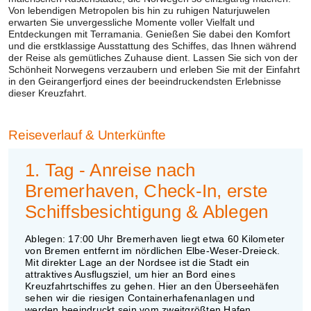
Von lebendigen Metropolen bis hin zu ruhigen Naturjuwelen
erwarten Sie unvergessliche Momente voller Vielfalt und
Entdeckungen mit Terramania. Genießen Sie dabei den Komfort
und die erstklassige Ausstattung des Schiffes, das Ihnen während
der Reise als gemütliches Zuhause dient. Lassen Sie sich von der
Schönheit Norwegens verzaubern und erleben Sie mit der Einfahrt
in den Geirangerfjord eines der beeindruckendsten Erlebnisse
dieser Kreuzfahrt.
Reiseverlauf
& Unterkünfte
1. Tag - Anreise nach
Bremerhaven, Check-In, erste
Schiffsbesichtigung & Ablegen
Ablegen: 17:00 Uhr Bremerhaven liegt etwa 60 Kilometer
von Bremen entfernt im nördlichen Elbe-Weser-Dreieck.
Mit direkter Lage an der Nordsee ist die Stadt ein
attraktives Ausflugsziel, um hier an Bord eines
Kreuzfahrtschiffes zu gehen. Hier an den Überseehäfen
sehen wir die riesigen Containerhafenanlagen und
werden beeindruckt sein vom zweitgrößten Hafen