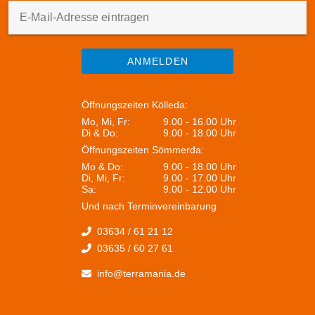
die Welt. Schlendern Sie durch die Gassen der Städte,
E-Mail-Adresse eintragen
genießen Sie kulturelle Highlights oder erleben Sie die
Küsten direkt vom Wasser aus. Die Kombination aus
maritimem Flair, landschaftlicher Vielfalt und kulturellen
ANMELDEN
Erlebnissen macht diese Route zu einem Abenteuer für
alle Sinne. Freuen Sie sich auf eine Kreuzfahrt voller
Entdeckungen, neuer Eindrücke und unvergesslicher
Öffnungszeiten Kölleda:
Erinnerungen.
Mo, Mi, Fr:
9.00 - 16.00 Uhr
Di & Do:
9.00 - 18.00 Uhr
Öffnungszeiten Sömmerda:
Mo & Do:
9.00 - 18.00 Uhr
Di, Mi, Fr:
9.00 - 17.00 Uhr
Sa:
9.00 - 12.00 Uhr
Und nach Terminvereinbarung
03634 / 61 21 12
03635 / 60 27 61
info@terramania.de