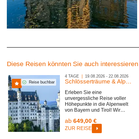
Diese Reisen könnten Sie auch interessieren
4 TAGE
|
19.08.2026 - 22.08.2026
Schlösserträume & Alpenglanz
Reise buchbar
Erleben Sie eine
unvergessliche Reise voller
Höhepunkte in die Alpenwelt
von Bayern und Tirol! Wir
entdecken Innsbrucks
ab
649,00 €
historische Pracht, bewundern
die beeindruckende Architektur
ZUR REISE
und die faszinierende