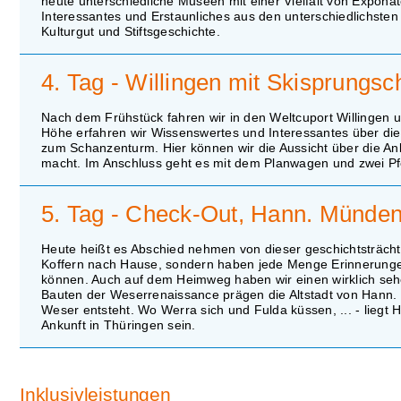
heute unterschiedliche Museen mit einer Vielfalt von Expona
Interessantes und Erstaunliches aus den unterschiedlichsten
Kulturgut und Stiftsgeschichte.
4. Tag - Willingen mit Skisprungs
Nach dem Frühstück fahren wir in den Weltcuport Willingen u
Höhe erfahren wir Wissenswertes und Interessantes über die
zum Schanzenturm. Hier können wir die Aussicht über die Anl
macht. Im Anschluss geht es mit dem Planwagen und zwei Pf
5. Tag - Check-Out, Hann. Münde
Heute heißt es Abschied nehmen von dieser geschichtsträcht
Koffern nach Hause, sondern haben jede Menge Erinnerunge
können. Auch auf dem Heimweg haben wir einen wirklich se
Bauten der Weserrenaissance prägen die Altstadt von Hann. 
Weser entsteht. Wo Werra sich und Fulda küssen, ... - liegt
Ankunft in Thüringen sein.
Inklusivleistungen