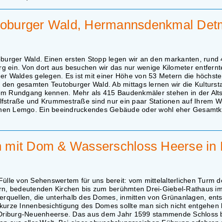
eutoburger Wald, Hermannsdenkmal Det
toburger Wald. Einen ersten Stopp legen wir an den markanten, rund
g ein. Von dort aus besuchen wir das nur wenige Kilometer entfernt
 Waldes gelegen. Es ist mit einer Höhe von 53 Metern die höchste
den gesamten Teutoburger Wald. Ab mittags lernen wir die Kulturst
einem Rundgang kennen. Mehr als 415 Baudenkmäler stehen in der Alts
lfstraße und Krummestraße sind nur ein paar Stationen auf Ihrem W
genen Lemgo. Ein beeindruckendes Gebäude oder wohl eher Gesamt
orn mit Dom & Wasserschloss Heerse in
Fülle von Sehenswertem für uns bereit: vom mittelalterlichen Turm d
ern, bedeutenden Kirchen bis zum berühmten Drei-Giebel-Rathaus im 
rquellen, die unterhalb des Domes, inmitten von Grünanlagen, ent
 kurze Innenbesichtigung des Domes sollte man sich nicht entgehen
 Driburg-Neuenheerse. Das aus dem Jahr 1599 stammende Schloss 