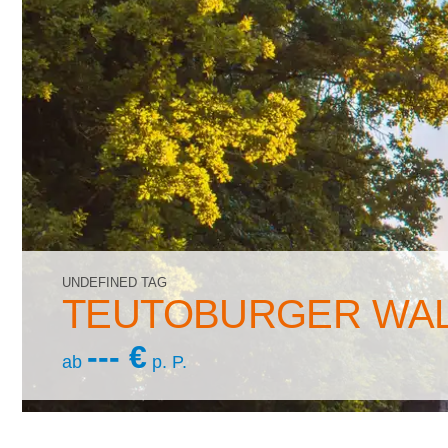
UNDEFINED TAG
TEUTOBURGER WA
--- €
ab
p. P.