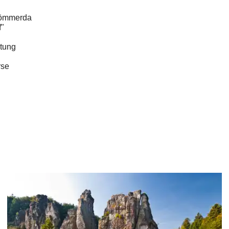
Sömmerda
f"
itung
rse