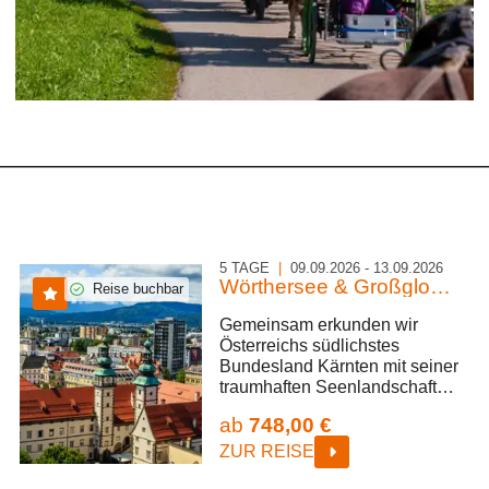
5 TAGE
|
09.09.2026 - 13.09.2026
Wörthersee & Großglockner
Reise buchbar
Gemeinsam erkunden wir
Österreichs südlichstes
Bundesland Kärnten mit seiner
traumhaften Seenlandschaft
und den majestätischen
ab
748,00 €
Bergen. Wir fahren die
beeindruckende Großglockner
ZUR REISE
Hochalpenstraße entlang, die