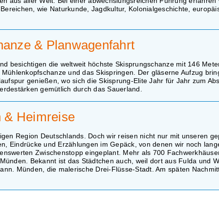
ten aus aller Welt. Bei einer abwechslungsreichen Führung erfahren 
 Bereichen, wie Naturkunde, Jagdkultur, Kolonialgeschichte, europä
chanze & Planwagenfahrt
nd besichtigen die weltweit höchste Skisprungschanze mit 146 Metern
 Mühlenkopfschanze und das Skispringen. Der gläserne Aufzug bring
aufspur genießen, wo sich die Skisprung-Elite Jahr für Jahr zum Ab
erdestärken gemütlich durch das Sauerland.
n & Heimreise
igen Region Deutschlands. Doch wir reisen nicht nur mit unseren g
n, Eindrücke und Erzählungen im Gepäck, von denen wir noch lange
henswerten Zwischenstopp eingeplant. Mehr als 700 Fachwerkhäuse
Münden. Bekannt ist das Städtchen auch, weil dort aus Fulda und W
 Hann. Münden, die malerische Drei-Flüsse-Stadt. Am späten Nachmit