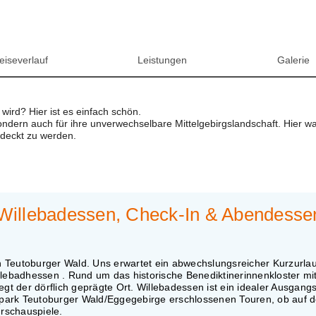
eiseverlauf
Leistungen
Galerie
wird? Hier ist es einfach schön.
sondern auch für ihre unverwechselbare Mittelgebirgslandschaft. Hier w
tdeckt zu werden.
g Willebadessen, Check-In & Abendesse
den Teutoburger Wald. Uns erwartet ein abwechslungsreicher Kurzurl
llebadhessen . Rund um das historische Benediktinerinnenkloster mi
egt der dörflich geprägte Ort. Willebadessen ist ein idealer Ausgang
turpark Teutoburger Wald/Eggegebirge erschlossenen Touren, ob auf 
rschauspiele.