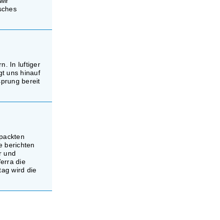
wir
isches
. In luftiger
t uns hinauf
sprung bereit
epackten
 berichten
r und
erra die
tag wird die