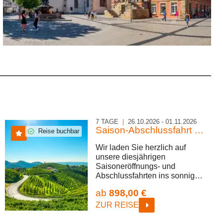
7 TAGE
|
26.10.2026 - 01.11.2026
Saison-Abschlussfahrt 2026
Reise buchbar
Wir laden Sie herzlich auf
unsere diesjährigen
Saisoneröffnungs- und
Abschlussfahrten ins sonnige
Italien ein, speziell in die
ab
898,00 €
wunderschöne Region Lido di
Jesolo an die breiten Strände
ZUR REISE
der Adria. Gemeinsam werden