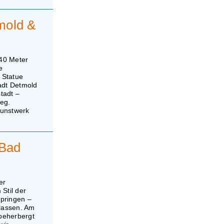
mold &
 40 Meter
e
 Statue
adt Detmold
tadt –
eg.
kunstwerk
 Bad
er
Stil der
springen –
 lassen. Am
beherbergt