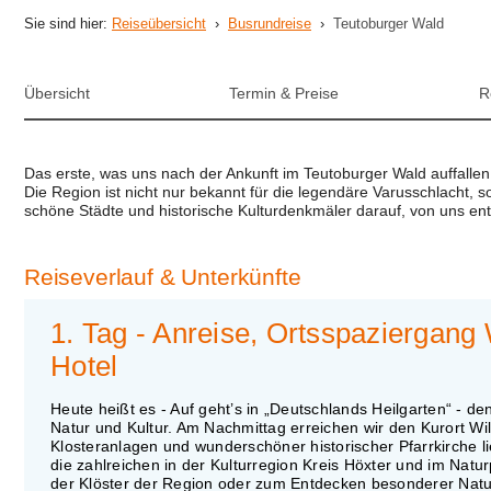
Sie sind hier:
Reiseübersicht
›
Busrundreise
›
Teutoburger Wald
Übersicht
Termin & Preise
R
Das erste, was uns nach der Ankunft im Teutoburger Wald auffallen 
Die Region ist nicht nur bekannt für die legendäre Varusschlacht, 
schöne Städte und historische Kulturdenkmäler darauf, von uns en
Reiseverlauf
& Unterkünfte
1. Tag - Anreise, Ortsspaziergan
Hotel
Heute heißt es - Auf geht’s in „Deutschlands Heilgarten“ - 
Natur und Kultur. Am Nachmittag erreichen wir den Kurort Wi
Klosteranlagen und wunderschöner historischer Pfarrkirche li
die zahlreichen in der Kulturregion Kreis Höxter und im Na
der Klöster der Region oder zum Entdecken besonderer Natu