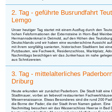
2. Tag - geführte Busrundfahrt T
Lemgo
Unser heutiger Tag startet mit einem Ausflug durch den Teu
hohen Felsformationen der Externsteine in Horn-Bad Meinber
Hermannsdenkmal in Detmold, auf den Höhen des Teutoburger
Deutschlands und wir haben eine wunderschöne Aussicht auf 
mit ihrem sorgfältig sanierten, historischen Stadtkern bei 
Putzbauten, wie Fachwerk, Residenzschloss, Marktplatz, Ado
Nachmittags besichtigen wir das Junkerhaus im nahe gele
aus Schnitzereien.
3. Tag - mittelalterliches Paderb
Driburg
Heute erkunden wir zunächst Paderborn. Die Stadt hält eine 
Stadtmauer, vorbei an liebevoll restaurierten Fachwerkhäus
Weserrenaissance. Etwas Besonderes sind die rund 200 Pade
die Borne der Pader, die der Stadt ihren Namen gaben. Eine
Nachmittag besuchen wir das Wasserschloss Heerse in Bad