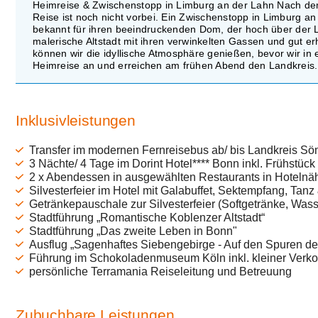
Heimreise & Zwischenstopp in Limburg an der Lahn Nach d
Reise ist noch nicht vorbei. Ein Zwischenstopp in Limburg an
bekannt für ihren beeindruckenden Dom, der hoch über der Lah
malerische Altstadt mit ihren verwinkelten Gassen und gut
können wir die idyllische Atmosphäre genießen, bevor wir in 
Heimreise an und erreichen am frühen Abend den Landkreis.
Inklusivleistungen
Transfer im modernen Fernreisebus ab/ bis Landkreis S
3 Nächte/ 4 Tage im Dorint Hotel**** Bonn inkl. Frühstück
2 x Abendessen in ausgewählten Restaurants in Hotelnä
Silvesterfeier im Hotel mit Galabuffet, Sektempfang, Tanz
Getränkepauschale zur Silvesterfeier (Softgetränke, Wass
Stadtführung „Romantische Koblenzer Altstadt“
Stadtführung „Das zweite Leben in Bonn"
Ausflug „Sagenhaftes Siebengebirge - Auf den Spuren de
Führung im Schokoladenmuseum Köln inkl. kleiner Verk
persönliche Terramania Reiseleitung und Betreuung
Zubuchbare Leistungen