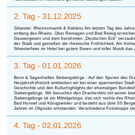
2. Tag - 31.12.2025
Silvester: Rheinromantik & Koblenz Am letzten Tag des Jahr
entlang des Rheins. Über Remagen und Bad Reisig erreichen 
Gassengewirr und dem berühmten „Deutschen Eck“ verzaubert
der Stadt und genießen die rheinische Fröhlichkeit. Am früh
Silvesterfeier im Hotel bei gutem Essen und toller Musik da
3. Tag - 01.01.2026
Bonn & Sagenhaftes Siebengebirge - Auf den Spuren des Dra
Neujahrsfrühstück entdecken wir bei einer spannenden Stadt
Geschichte und den Kulturhighlights der ehemaligen Bundesha
Siebengebirge. Wir besuchen den Drachenfels mit seiner bee
Siebengebirge ist ein Mittelgebirge, das sich rechts des Rhei
Bad Honnef und Königswinter und besteht aus über 50 Bergen
Jahren im Oligozän entstanden. Verschiedene Fotostopps sin
4. Tag - 02.01.2026