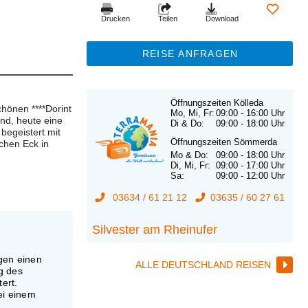
Drucken
Teilen
Download
REISE ANFRAGEN
Öffnungszeiten Kölleda
hönen ****Dorint
Mo, Mi, Fr:
09:00 - 16:00 Uhr
and, heute eine
Di & Do:
09:00 - 18:00 Uhr
begeistert mit
Öffnungszeiten Sömmerda
chen Eck in
Mo & Do:
09:00 - 18:00 Uhr
Di, Mi, Fr:
09:00 - 17:00 Uhr
Sa:
09:00 - 12:00 Uhr
03634 / 61 21 12
03635 / 60 27 61
Silvester am Rheinufer
gen einen
ALLE DEUTSCHLAND REISEN
g des
ert.
ei einem