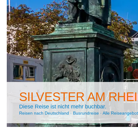
SILVESTER AM RHE
Diese Reise ist nicht mehr buchbar.
Reisen nach Deutschland
·
Busrundreise
·
Alle Reiseangebo