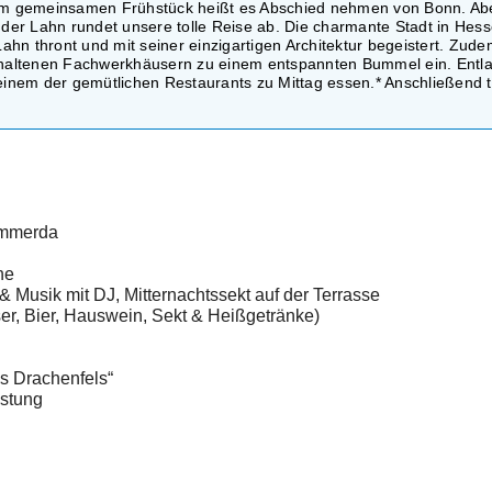
em gemeinsamen Frühstück heißt es Abschied nehmen von Bonn. Ab
 der Lahn rundet unsere tolle Reise ab. Die charmante Stadt in Hess
n thront und mit seiner einzigartigen Architektur begeistert. Zudem
 erhaltenen Fachwerkhäusern zu einem entspannten Bummel ein. Entl
einem der gemütlichen Restaurants zu Mittag essen.* Anschließend t
ömmerda
he
 & Musik mit DJ, Mitternachtssekt auf der Terrasse
er, Bier, Hauswein, Sekt & Heißgetränke)
s Drachenfels“
ostung