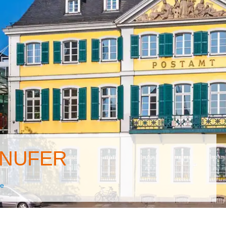
INUFER
te