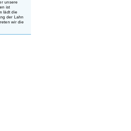
er unsere
en ist
 lädt die
ang der Lahn
reten wir die