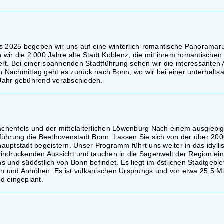
es 2025 begeben wir uns auf eine winterlich-romantische Panoramar
wir die 2.000 Jahre alte Stadt Koblenz, die mit ihrem romantischen
. Bei einer spannenden Stadtführung sehen wir die interessanten A
en Nachmittag geht es zurück nach Bonn, wo wir bei einer unterhalt
s Jahr gebührend verabschieden.
chenfels und der mittelalterlichen Löwenburg Nach einem ausgiebi
führung die Beethovenstadt Bonn. Lassen Sie sich von der über 200
uptstadt begeistern. Unser Programm führt uns weiter in das idylli
indruckenden Aussicht und tauchen in die Sagenwelt der Region ein
ns und südöstlich von Bonn befindet. Es liegt im östlichen Stadtgebie
 und Anhöhen. Es ist vulkanischen Ursprungs und vor etwa 25,5 Mi
d eingeplant.