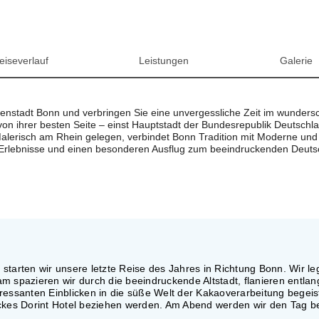
eiseverlauf
Leistungen
Galerie
venstadt Bonn und verbringen Sie eine unvergessliche Zeit im wundersc
 von ihrer besten Seite – einst Hauptstadt der Bundesrepublik Deutschl
Malerisch am Rhein gelegen, verbindet Bonn Tradition mit Moderne und 
e Erlebnisse und einen besonderen Ausflug zum beeindruckenden Deuts
arten wir unsere letzte Reise des Jahres in Richtung Bonn. Wir le
m spazieren wir durch die beeindruckende Altstadt, flanieren entlan
ssanten Einblicken in die süße Welt der Kakaoverarbeitung begeist
ickes Dorint Hotel beziehen werden. Am Abend werden wir den Tag b