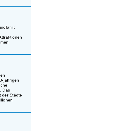
undfahrt
ttraktionen
samen
gen
0-jährigen
sche
. Das
t der Städte
llionen