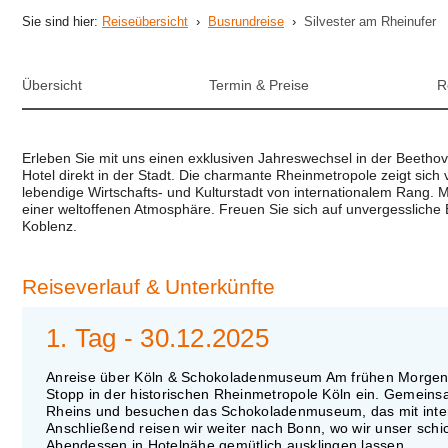
Sie sind hier:
Reiseübersicht
›
Busrundreise
›
Silvester am Rheinufer
Übersicht
Termin & Preise
R
Erleben Sie mit uns einen exklusiven Jahreswechsel in der Beetho
Hotel direkt in der Stadt. Die charmante Rheinmetropole zeigt sich
lebendige Wirtschafts- und Kulturstadt von internationalem Rang. 
einer weltoffenen Atmosphäre. Freuen Sie sich auf unvergesslich
Koblenz.
Reiseverlauf
& Unterkünfte
1. Tag - 30.12.2025
Anreise über Köln & Schokoladenmuseum Am frühen Morgen st
Stopp in der historischen Rheinmetropole Köln ein. Gemeinsa
Rheins und besuchen das Schokoladenmuseum, das mit intere
Anschließend reisen wir weiter nach Bonn, wo wir unser sch
Abendessen in Hotelnähe gemütlich ausklingen lassen.