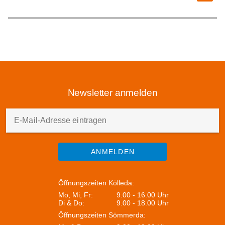
bei Krottendorfer Räucherkerzen, wo Sie die Herstellung
der beliebten Räucherkerzen kennenlernen und nach
Herzenslust einkaufen können. Genießen Sie die
einzigartige Atmosphäre der kunstvollen Pyramiden und
lassen Sie sich von der traditionellen Adventsstimmung
verzaubern. Ein Tag voller Brauchtum, Genuss und
Weihnachtszauber – seien Sie dabei!
Newsletter anmelden
E-Mail-Adresse eintragen
ANMELDEN
Öffnungszeiten Kölleda:
Mo, Mi, Fr:
9.00 - 16.00 Uhr
Di & Do:
9.00 - 18.00 Uhr
Öffnungszeiten Sömmerda: