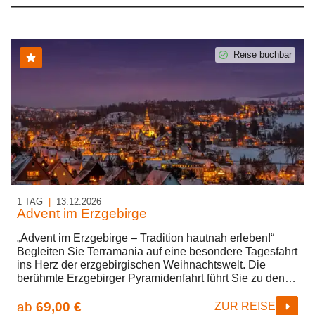
Reise buchbar
1 TAG
|
13.12.2026
Advent im Erzgebirge
„Advent im Erzgebirge – Tradition hautnah erleben!“
Begleiten Sie Terramania auf eine besondere Tagesfahrt
ins Herz der erzgebirgischen Weihnachtswelt. Die
berühmte Erzgebirger Pyramidenfahrt führt Sie zu den
schönsten Orten, wo Handwerkskunst und festliche
Stimmung zu Hause sind. Ein Highlight ist der Besuch
ab
69,00 €
ZUR REISE