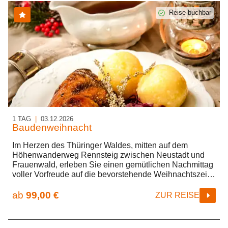
Reise buchbar
1 TAG
|
03.12.2026
Baudenweihnacht
Im Herzen des Thüringer Waldes, mitten auf dem
Höhenwanderweg Rennsteig zwischen Neustadt und
Frauenwald, erleben Sie einen gemütlichen Nachmittag
voller Vorfreude auf die bevorstehende Weihnachtszeit.
In der urgemütlichen Waldbaude „Dreiherrenstein“ ist
alles für Ihre Ankunft vorbereitet. Von der Wirtin Marion
ab
99,00 €
ZUR REISE
Müller nach alten Familienrezepten zubereitet, werden
Thüringer Klöße und Braten serviert. Nach dem
Mittagessen unternehmen Sie eine reizvolle Fahrt in das