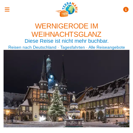
WERNIGERODE IM
WEIHNACHTSGLANZ
Diese Reise ist nicht mehr buchbar.
Reisen nach Deutschland
·
Tagesfahrten
·
Alle Reiseangebote