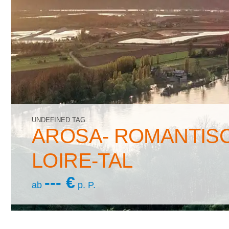
UNDEFINED TAG
AROSA- ROMANTISC
LOIRE-TAL
--- €
ab
p. P.