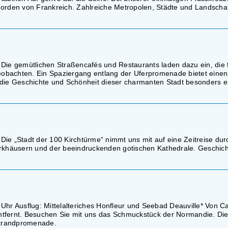
Norden von Frankreich. Zahlreiche Metropolen, Städte und Landscha
 Die gemütlichen Straßencafés und Restaurants laden dazu ein, die 
obachten. Ein Spaziergang entlang der Uferpromenade bietet einen
 die Geschichte und Schönheit dieser charmanten Stadt besonders e
ie „Stadt der 100 Kirchtürme“ nimmt uns mit auf eine Zeitreise dur
werkhäusern und der beeindruckenden gotischen Kathedrale. Geschic
 Uhr Ausflug: Mittelalteriches Honfleur und Seebad Deauville* Von 
 entfernt. Besuchen Sie mit uns das Schmuckstück der Normandie. Die
 Strandpromenade.