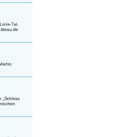
Loire-Tal.
hâteau de
Martin.
 „Schloss
imischen