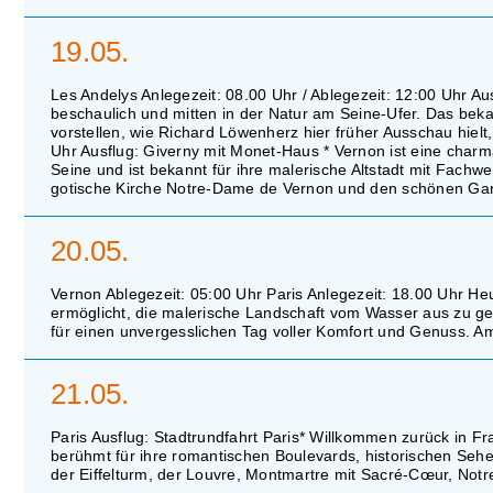
19.05.
Les Andelys Anlegezeit: 08.00 Uhr / Ablegezeit: 12:00 Uhr Au
beschaulich und mitten in der Natur am Seine-Ufer. Das beka
vorstellen, wie Richard Löwenherz hier früher Ausschau hielt
Uhr Ausflug: Giverny mit Monet-Haus * Vernon ist eine charma
Seine und ist bekannt für ihre malerische Altstadt mit Fac
gotische Kirche Notre-Dame de Vernon und den schönen Gart
20.05.
Vernon Ablegezeit: 05:00 Uhr Paris Anlegezeit: 18.00 Uhr He
ermöglicht, die malerische Landschaft vom Wasser aus zu g
für einen unvergesslichen Tag voller Komfort und Genuss. A
21.05.
Paris Ausflug: Stadtrundfahrt Paris* Willkommen zurück in Fra
berühmt für ihre romantischen Boulevards, historischen Se
der Eiffelturm, der Louvre, Montmartre mit Sacré-Cœur, No