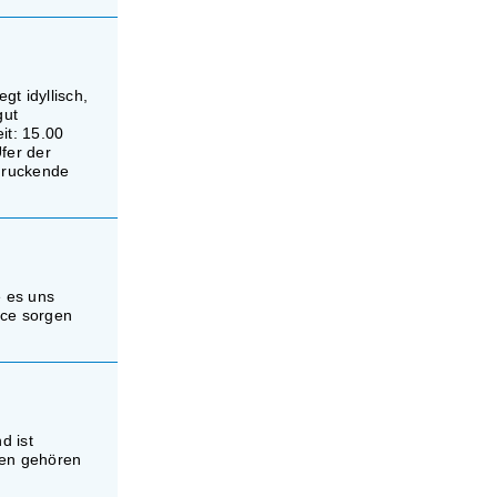
t idyllisch,
gut
it: 15.00
fer der
ndruckende
e es uns
ice sorgen
d ist
hen gehören