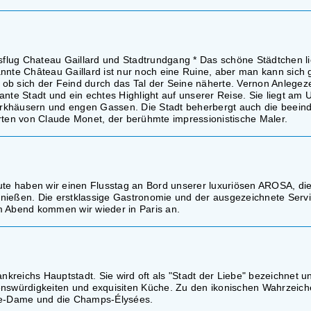
sflug Chateau Gaillard und Stadtrundgang * Das schöne Städtchen lieg
nnte Château Gaillard ist nur noch eine Ruine, aber man kann sich 
, ob sich der Feind durch das Tal der Seine näherte. Vernon Anlegeze
nte Stadt und ein echtes Highlight auf unserer Reise. Sie liegt am U
hwerkhäusern und engen Gassen. Die Stadt beherbergt auch die beei
en von Claude Monet, der berühmte impressionistische Maler.
ute haben wir einen Flusstag an Bord unserer luxuriösen AROSA, di
enießen. Die erstklassige Gastronomie und der ausgezeichnete Serv
m Abend kommen wir wieder in Paris an.
nkreichs Hauptstadt. Sie wird oft als "Stadt der Liebe" bezeichnet un
henswürdigkeiten und exquisiten Küche. Zu den ikonischen Wahrzeic
tre-Dame und die Champs-Élysées.