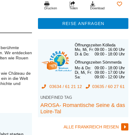
Drucken
Teilen
Download
REISE ANFRAGEN
Öffnungszeiten Kölleda
f berühmte
Mo, Mi, Fr:
09:00 - 16:00 Uhr
n. Wir entdecken
Di & Do:
09:00 - 18:00 Uhr
ädten wie Rouen
Öffnungszeiten Sömmerda
Mo & Do:
09:00 - 18:00 Uhr
Di, Mi, Fr:
09:00 - 17:00 Uhr
r wie Château de
Sa:
09:00 - 12:00 Uhr
ein in die Welt
chichte und
03634 / 61 21 12
03635 / 60 27 61
UNDEFINED TAG
AROSA- Romantische Seine & das
Loire-Tal
ALLE FRANKREICH REISEN
ahrt starten