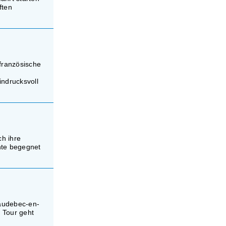
ften
französische
indrucksvoll
ch ihre
hte begegnet
Caudebec-en-
 Tour geht