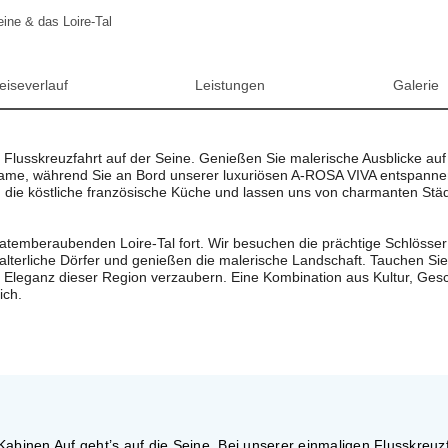
ne & das Loire-Tal
eiseverlauf
Leistungen
Galerie
 Flusskreuzfahrt auf der Seine. Genießen Sie malerische Ausblicke au
Dame, während Sie an Bord unserer luxuriösen A-ROSA VIVA entspanne
n die köstliche französische Küche und lassen uns von charmanten St
 atemberaubenden Loire-Tal fort. Wir besuchen die prächtige Schlösse
terliche Dörfer und genießen die malerische Landschaft. Tauchen Sie 
d Eleganz dieser Region verzaubern. Eine Kombination aus Kultur, Ges
ich.
abinen Auf geht’s auf die Seine. Bei unserer einmaligen Flusskreuzf