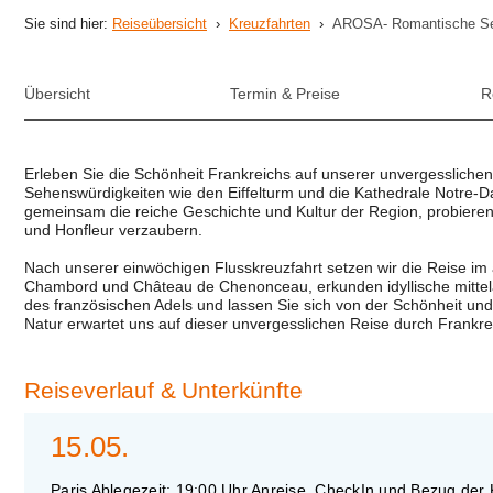
Sie sind hier:
Reiseübersicht
›
Kreuzfahrten
›
AROSA- Romantische Sei
Übersicht
Termin & Preise
R
Erleben Sie die Schönheit Frankreichs auf unserer unvergesslichen
Sehenswürdigkeiten wie den Eiffelturm und die Kathedrale Notre-
gemeinsam die reiche Geschichte und Kultur der Region, probiere
und Honfleur verzaubern.
Nach unserer einwöchigen Flusskreuzfahrt setzen wir die Reise im
Chambord und Château de Chenonceau, erkunden idyllische mittelal
des französischen Adels und lassen Sie sich von der Schönheit un
Natur erwartet uns auf dieser unvergesslichen Reise durch Frankre
Reiseverlauf
& Unterkünfte
15.05.
Paris Ablegezeit: 19:00 Uhr Anreise, CheckIn und Bezug der K